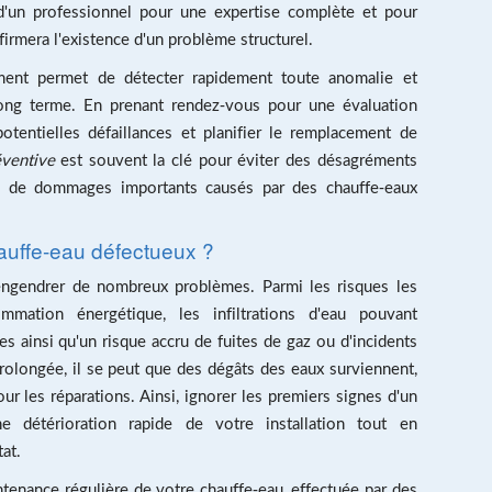
 d'un professionnel pour une expertise complète et pour
firmera l'existence d'un problème structurel.
ment permet de détecter rapidement toute anomalie et
long terme. En prenant rendez-vous pour une évaluation
otentielles défaillances et planifier le remplacement de
éventive
est souvent la clé pour éviter des désagréments
ues de dommages importants causés par des chauffe-eaux
hauffe-eau défectueux ?
engendrer de nombreux problèmes. Parmi les risques les
mation énergétique, les infiltrations d'eau pouvant
 ainsi qu'un risque accru de fuites de gaz ou d'incidents
rolongée, il se peut que des dégâts des eaux surviennent,
r les réparations. Ainsi, ignorer les premiers signes d'un
 détérioration rapide de votre installation tout en
at.
ntenance régulière de votre chauffe-eau, effectuée par des