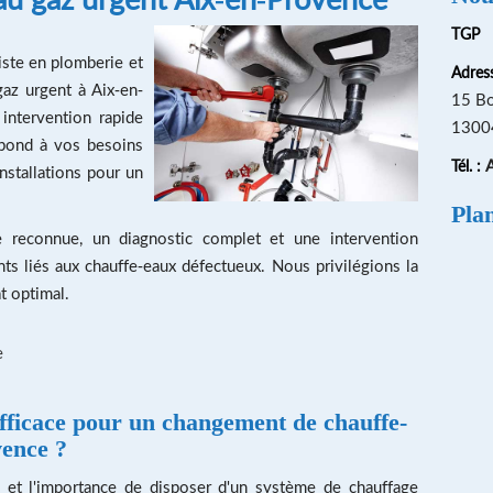
TGP
ste en plomberie et
Adress
az urgent à Aix-en-
15 Bo
intervention rapide
13004
épond à vos besoins
A
Tél. :
nstallations pour un
Pla
e reconnue, un diagnostic complet et une intervention
ts liés aux chauffe-eaux défectueux. Nous privilégions la
t optimal.
e
efficace pour un
changement de chauffe-
vence
?
et l'importance de disposer d'un système de chauffage