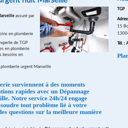
TGP
arseille
assuré par
Adress
15 Bo
13004
oins en plomberie
 experte de TGP
A
Tél. :
ces en plomberie
s besoins en
Pla
plomberie urgent Marseille
terie surviennent à des moments
utions rapides avec un
Dépannage
lle
. Notre service 24h/24 engage
résoudre tout problème lié à votre
es questions sur la meilleure manière
?