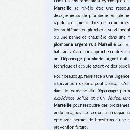
Dans un environnement dynamique et pa
Marseille
se révèle être une ressour
désagréments de plomberie en pleine 
rapidement, même dans des conditions di
les problèmes de plomberie surviennent
ou une panne de chaudière dans une mai
plomberie urgent nuit Marseille
qui a p
habitants. Avec une approche centrée sur 
un
Dépannage plomberie urgent nuit 
technique et écoute attentive des besoin
Pour beaucoup, faire face à une urgence
intervention experte peut apaiser. C
dans le domaine du
Dépannage plomb
expérience solide
et d'un
équipemen
Marseille
pour résoudre des problèmes v
endommagées. Le recours à un dépannage
éprouvée permet de transformer une sit
prévention future.