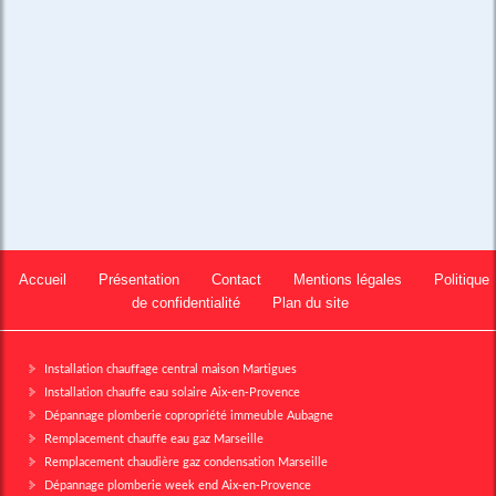
Accueil
Présentation
Contact
Mentions légales
Politique
de confidentialité
Plan du site
Installation chauffage central maison Martigues
Installation chauffe eau solaire Aix-en-Provence
Dépannage plomberie copropriété immeuble Aubagne
Remplacement chauffe eau gaz Marseille
Remplacement chaudière gaz condensation Marseille
Dépannage plomberie week end Aix-en-Provence