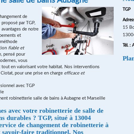
TGP
 changement de
Adress
e proposé par TGP,
15 Bo
s avantages de notre
13004
ipements et
e méthode
A
Tél. :
ation
fiable et
e, pensé pour
Pla
modernes, vous
 tout en valorisant votre habitat. Nos interventions
 Ciotat, pour une prise en charge
efficace et
ssionnel avec TGP
ie
nt robinetterie salle de bains à Aubagne et Marseille
s avec votre robinetterie de salle de
ons durables ? TGP, situé à 13004
ervice de changement de robinetterie à
savoir-faire traditionnel. Nos