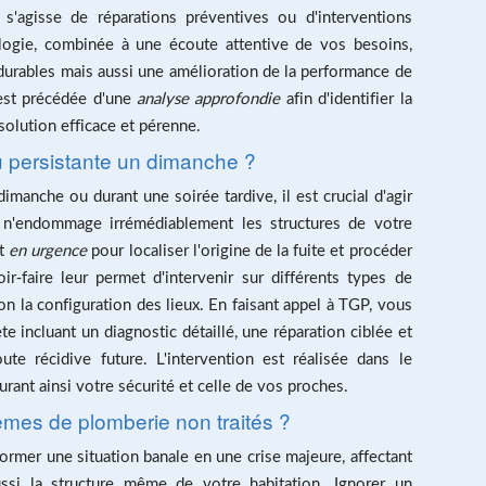
l s'agisse de réparations préventives ou d'interventions
logie, combinée à une écoute attentive de vos besoins,
durables mais aussi une amélioration de la performance de
 est précédée d'une
analyse approfondie
afin d'identifier la
solution efficace et pérenne.
u persistante un dimanche ?
imanche ou durant une soirée tardive, il est crucial d'agir
é n'endommage irrémédiablement les structures de votre
nt
en urgence
pour localiser l'origine de la fuite et procéder
ir-faire leur permet d'intervenir sur différents types de
n la configuration des lieux. En faisant appel à TGP, vous
e incluant un diagnostic détaillé, une réparation ciblée et
ute récidive future. L'intervention est réalisée dans le
urant ainsi votre sécurité et celle de vos proches.
lèmes de plomberie non traités ?
former une situation banale en une crise majeure, affectant
si la structure même de votre habitation. Ignorer un