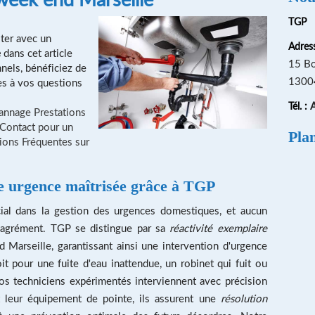
TGP
ter avec un
Adress
e
dans cet article
15 Bo
nnels, bénéficiez de
13004
es à vos questions
A
Tél. :
pannage
Prestations
 Contact pour un
Pla
ions Fréquentes sur
e urgence maîtrisée grâce à TGP
ial dans la gestion des urgences domestiques, et aucun
sagrément. TGP se distingue par sa
réactivité exemplaire
arseille, garantissant ainsi une intervention d'urgence
it pour une fuite d'eau inattendue, un robinet qui fuit ou
os techniciens expérimentés interviennent avec précision
et leur équipement de pointe, ils assurent une
résolution