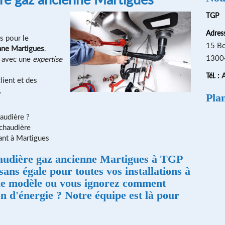
TGP
Adress
s pour le
15 Bo
nne Martigues
.
13004
s avec une
expertise
A
Tél. :
lient et des
.
Pla
audière ?
 chaudière
nt à Martigues
udière gaz ancienne Martigues
à TGP
sans égale pour toutes vos installations à
 le modèle ou vous ignorez comment
 d'énergie ? Notre équipe est là pour