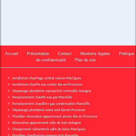
Accueil
Présentation
Contact
Mentions légales
Politique
de confidentialité
Plan du site
Installation chauffage central maison Martigues
Installation chauffe eau solaire Aix-en-Provence
Dépannage plomberie copropriété immeuble Aubagne
Remplacement chauffe eau gaz Marseille
Remplacement chaudière gaz condensation Marseille
Dépannage plomberie week end Aix-en-Provence
Plombier rénovation appartement ancien Aix-en-Provence
Rénovation appartement salle de bain Aubagne
Changement robinetterie salle de bains Martigues
Plombier chauffagiste urgence nuit Marseille