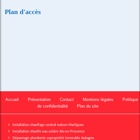
Plan d'accès
Accueil
Présentation
Contact
Mentions légales
Politique
de confidentialité
Plan du site
Installation chauffage central maison Martigues
Installation chauffe eau solaire Aix-en-Provence
Dépannage plomberie copropriété immeuble Aubagne