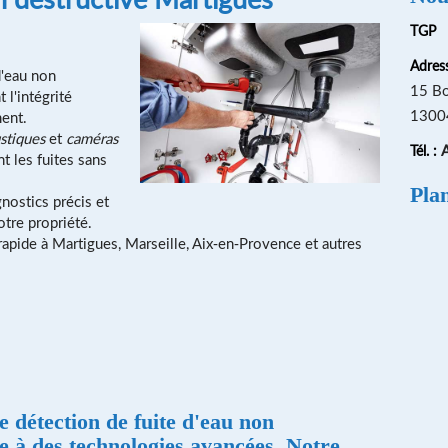
TGP
Adress
d'eau non
15 Bo
 l'intégrité
13004
ment.
stiques
et
caméras
A
Tél. :
t les fuites sans
Pla
nostics précis et
otre propriété.
rapide à Martigues, Marseille, Aix-en-Provence et autres
 détection de fuite d'eau non
e à des technologies avancées. Notre